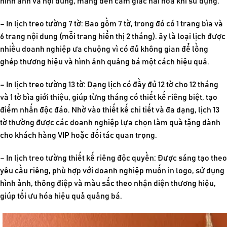
hình ảnh và nội dung, mang đến cảm giác hài hòa khi sử dụng.
– In lịch treo tường 7 tờ: Bao gồm 7 tờ, trong đó có 1 trang bìa và
6 trang nội dung (mỗi trang hiển thị 2 tháng). ây là loại lịch được
nhiều doanh nghiệp ưa chuộng vì có đủ không gian để lồng
ghép thương hiệu và hình ảnh quảng bá một cách hiệu quả.
– In lịch treo tường 13 tờ: Dạng lịch có đầy đủ 12 tờ cho 12 tháng
và 1 tờ bìa giới thiệu, giúp từng tháng có thiết kế riêng biệt, tạo
điểm nhấn độc đáo. Nhờ vào thiết kế chi tiết và đa dạng, lịch 13
tờ thường được các doanh nghiệp lựa chọn làm quà tặng dành
cho khách hàng VIP hoặc đối tác quan trọng.
– In lịch treo tường thiết kế riêng độc quyền: Được sáng tạo theo
yêu cầu riêng, phù hợp với doanh nghiệp muốn in logo, sử dụng
hình ảnh, thông điệp và màu sắc theo nhận diện thương hiệu,
giúp tối ưu hóa hiệu quả quảng bá.