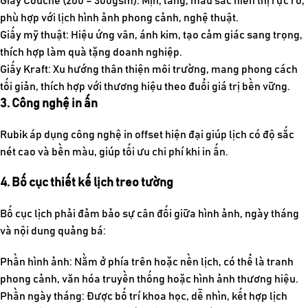
Giấy Couche (200 – 300gsm): Mịn, láng, màu sắc hiển thị rực rỡ,
phù hợp với lịch hình ảnh phong cảnh, nghệ thuật.
Giấy mỹ thuật: Hiệu ứng vân, ánh kim, tạo cảm giác sang trọng,
thích hợp làm quà tặng doanh nghiệp.
Giấy Kraft: Xu hướng thân thiện môi trường, mang phong cách
tối giản, thích hợp với thương hiệu theo đuổi giá trị bền vững.
3. Công nghệ in ấn
Rubik áp dụng công nghệ in offset hiện đại giúp lịch có độ sắc
nét cao và bền màu, giúp tối ưu chi phí khi in ấn.
4. Bố cục thiết kế lịch treo tường
Bố cục lịch phải đảm bảo sự cân đối giữa hình ảnh, ngày tháng
và nội dung quảng bá:
Phần hình ảnh: Nằm ở phía trên hoặc nền lịch, có thể là tranh
phong cảnh, văn hóa truyền thống hoặc hình ảnh thương hiệu.
Phần ngày tháng: Được bố trí khoa học, dễ nhìn, kết hợp lịch