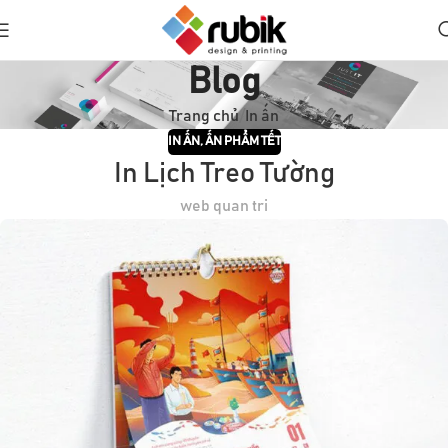
Blog
Trang chủ
In ấn
IN ẤN
,
ẤN PHẨM TẾT
In Lịch Treo Tường
web quan tri