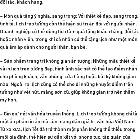
đối tác, khách hàng.
– Món quà tặng ý nghĩa, sang trọng:
Với thiết kế đẹp, sang trọng,
tinh tế, lịch treo tường còn thể hiện sự tri ân đối với người nhận.
Doanh nghiệp có thể dùng lịch làm quà tặng khách hàng, đối tác
hoặc nhân viên, trong khi cá nhân có thể tặng lịch như một món
quà ấm áp dành cho người thân, bạn bè.
– Sản phẩm trang trí không gian ấn tượng:
Những mẫu thiết kế
và
in lịch treo tường đẹp
, hình ảnh sắc nét có thể tạo điểm nhấn
cho phòng khách, văn phòng, cửa hàng hoặc bất kỳ không gian
nào. Ngoài ra, lịch cũng có thể che đi những khuyết điểm trên
tường như vết nứt, mảng sơn cũ, giúp không gian trở nên thẩm
mỹ hơn.
– Gìn giữ nét văn hóa truyền thống:
Lịch treo tường không chỉ là
một ấn phẩm in ấn mà còn mang đậm giá trị văn hóa Việt Nam.
Từ xa xưa, lịch Tết đã trở thành một phần không thể thiếu trong
mỗi gia đình, thể hiện sự gắn kết với phong tục, tập quán của