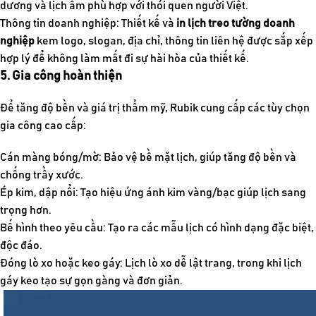
dương và lịch âm phù hợp với thói quen người Việt.
Thông tin doanh nghiệp:
Thiết kế và
in lịch treo tường doanh
nghiệp
kem logo, slogan, địa chỉ, thông tin liên hệ được sắp xếp
hợp lý để không làm mất đi sự hài hòa của thiết kế.
5. Gia công hoàn thiện
Để tăng độ bền và giá trị thẩm mỹ, Rubik cung cấp các tùy chọn
gia công cao cấp:
Cán màng bóng/mờ: Bảo vệ bề mặt lịch, giúp tăng độ bền và
chống trầy xước.
Ép kim, dập nổi: Tạo hiệu ứng ánh kim vàng/bạc giúp lịch sang
trọng hơn.
Bế hình theo yêu cầu: Tạo ra các mẫu lịch có hình dạng đặc biệt,
độc đáo.
Đóng lò xo hoặc keo gáy: Lịch lò xo dễ lật trang, trong khi lịch
gáy keo tạo sự gọn gàng và đơn giản.