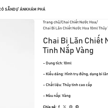
CÓ SẴN
DỰ ÁN
KHÁM PHÁ
Trang chủ
Chai Chiết Nước Hoa
Chai Bi Lăn Chiết Nước Hoa 10ml Thủy
Chai Bi Lăn Chiết
Tinh Nắp Vàng
– Dung tích: 10ml
– Kiểu dáng: Hình trụ đứng, dạng bi lă
– Chất liệu: Thủy tinh cao cấp
– Màu nắp: Vàng
Chia sẻ: