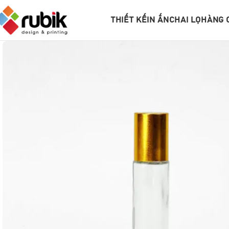
THIẾT KẾ
IN ẤN
CHAI LỌ
HÀNG 