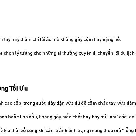
cầm tay hay thậm chí túi áo mà không gây cộm hay nặng nề.
a chọn lý tưởng cho những ai thường xuyên di chuyển, đi du lịch,
ng Tối Ưu
inh cao cấp, trong suốt, dày dặn vừa đủ để cầm chắc tay, vừa đảm
 hoa hoặc tinh dầu, không gây biến chất hay bay mùi như các loạ
 kịp thời bổ sung khi cần, tránh tình trạng mang theo mà “rỗng 