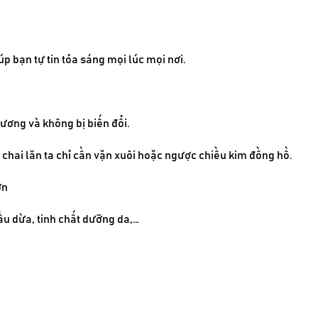
úp bạn tự tin tỏa sáng mọi lúc mọi nơi.
hương và không bị biến đổi.
chai lăn ta chỉ cần vặn xuôi hoặc ngược chiều kim đồng hồ.
ơn
ầu dừa, tinh chất dưỡng da,…