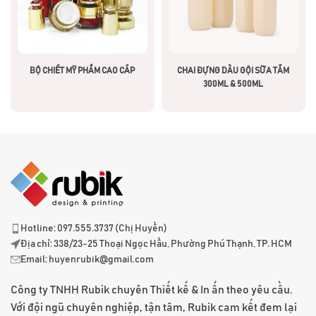
BỘ CHIẾT MỸ PHẨM CAO CẤP
CHAI ĐỰNG DẦU GỘI SỮA TẮM
300ML & 500ML
Hotline: 097.555.3737 (Chị Huyền)
Địa chỉ: 338/23-25 Thoại Ngọc Hầu, Phường Phú Thạnh, TP. HCM
Email:
huyenrubik@gmail.com
Công ty TNHH Rubik chuyên Thiết kế & In ấn theo yêu cầu.
Với đội ngũ chuyên nghiệp, tận tâm, Rubik cam kết đem lại