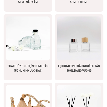
50ML NẮP XÁM
50ML & 100ML
CHAI THỦY TINH ĐỰNG TINH DẦU
LỌ ĐỰNG TINH DẦU KHUẾCH TÁN
150ML HÌNH LỤC GIÁC
50ML DÁNG VUÔNG