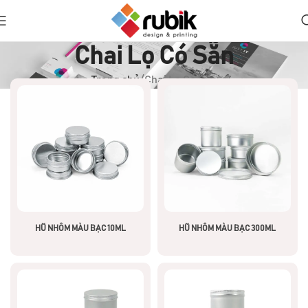
Chai Lọ Có Sẵn
Trang chủ
Chai Lọ Có Sẵn
HŨ NHÔM MÀU BẠC 10ML
HŨ NHÔM MÀU BẠC 300ML