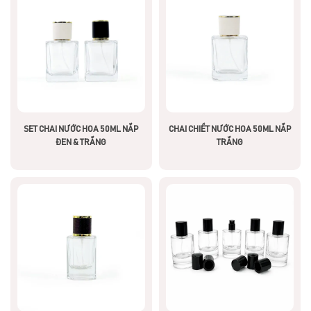
SET CHAI NƯỚC HOA 50ML NẮP
CHAI CHIẾT NƯỚC HOA 50ML NẮP
ĐEN & TRẮNG
TRẮNG