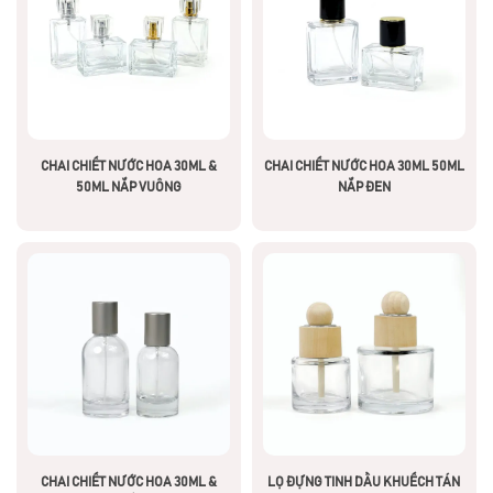
CHAI CHIẾT NƯỚC HOA 30ML &
CHAI CHIẾT NƯỚC HOA 30ML 50ML
50ML NẮP VUÔNG
NẮP ĐEN
CHAI CHIẾT NƯỚC HOA 30ML &
LỌ ĐỰNG TINH DẦU KHUẾCH TÁN