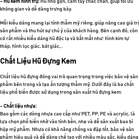
- Hũ kem hình trụ:
Hũ nhỏ gọn, cầm tay chắc chắn, giúp tối ưu
không gian và dễ dàng trưng bày.
Mỗi kiểu dáng mang lại tính thẩm mỹ riêng, giúp nâng cao giá trị
sản phẩm và thu hút sự chú ý của khách hàng. Bên cạnh đó, còn
có rất nhiều kiểu dáng hũ độc lạ và bắt mắt như: hình kim tự
tháp, hình lục giác, bát giác,..
Chất Liệu Hũ Đựng Kem
Chất liệu hũ đựng đóng vai trò quan trọng trong việc bảo vệ sản
phẩm bên trong và tạo ấn tượng thẩm mỹ. Dưới đây là ba chất
liệu phổ biến được sử dụng trong sản xuất hũ đựng kem:
- Chất liệu nhựa:
Bao gồm các dòng nhựa cao cấp như PET, PP, PE và acrylic, là
lựa chọn phổ biến nhờ vào tính bền, nhẹ và dễ sản xuất bao bì
hộp mỹ phẩm. Nhựa có khả năng chống va đập tốt, bảo vệ sản
phẩm hiệu quả và dễ dàng chế tạo với nhiều màu sắc, kiểu dáng