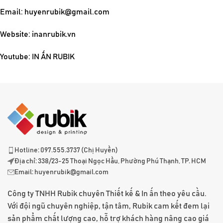
Email:
huyenrubik@gmail.com
Website: inanrubik.vn
Youtube:
IN ẤN RUBIK
Hotline: 097.555.3737 (Chị Huyền)
Địa chỉ: 338/23-25 Thoại Ngọc Hầu, Phường Phú Thạnh, TP. HCM
Email:
huyenrubik@gmail.com
Công ty TNHH Rubik chuyên Thiết kế & In ấn theo yêu cầu.
Với đội ngũ chuyên nghiệp, tận tâm, Rubik cam kết đem lại
sản phẩm chất lượng cao, hỗ trợ khách hàng nâng cao giá