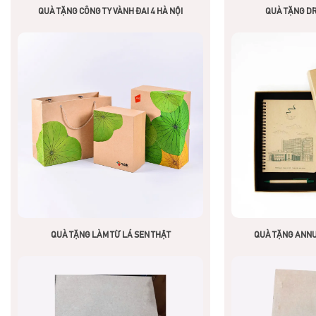
QUÀ TẶNG CÔNG TY VÀNH ĐAI 4 HÀ NỘI
QUÀ TẶNG DR
QUÀ TẶNG LÀM TỪ LÁ SEN THẬT
QUÀ TẶNG ANN