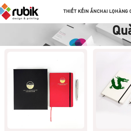
THIẾT KẾ
IN ẤN
CHAI LỌ
HÀNG 
Qu