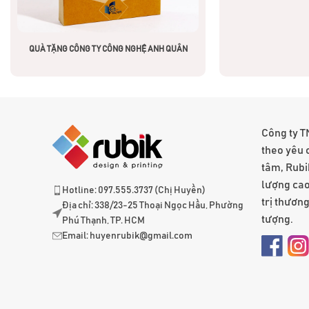
QUÀ TẶNG CÔNG TY CÔNG NGHỆ ANH QUÂN
Công ty T
theo yêu 
tâm, Rubi
lượng cao
Hotline: 097.555.3737 (Chị Huyền)
trị thươn
Địa chỉ: 338/23-25 Thoại Ngọc Hầu, Phường
tượng.
Phú Thạnh, TP. HCM
Email:
huyenrubik@gmail.com