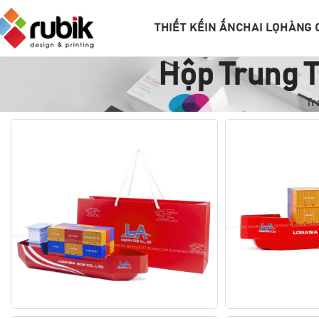
THIẾT KẾ
IN ẤN
CHAI LỌ
HÀNG 
Hộp Trung T
Tr