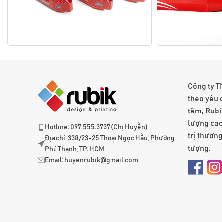
Công ty T
theo yêu 
tâm, Rubi
lượng cao
Hotline: 097.555.3737 (Chị Huyền)
trị thươn
Địa chỉ: 338/23-25 Thoại Ngọc Hầu, Phường
tượng.
Phú Thạnh, TP. HCM
Email:
huyenrubik@gmail.com