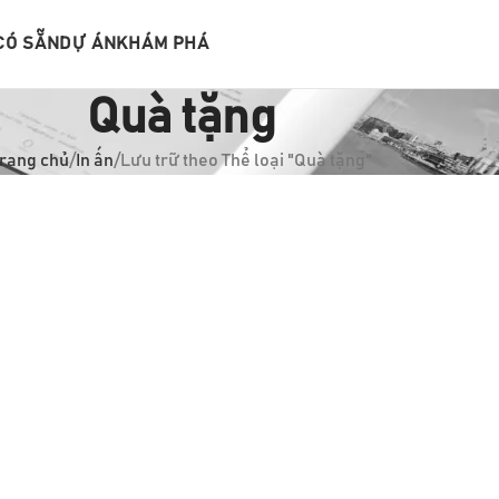
CÓ SẴN
DỰ ÁN
KHÁM PHÁ
Quà tặng
rang chủ
In ấn
Lưu trữ theo Thể loại "Quà tặng"