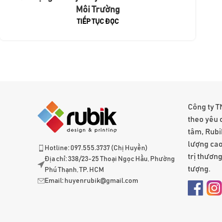
Môi Trường
TIẾP TỤC ĐỌC
Công ty T
theo yêu 
tâm, Rubi
lượng cao
Hotline: 097.555.3737 (Chị Huyền)
trị thươn
Địa chỉ: 338/23-25 Thoại Ngọc Hầu, Phường
tượng.
Phú Thạnh, TP. HCM
Email:
huyenrubik@gmail.com