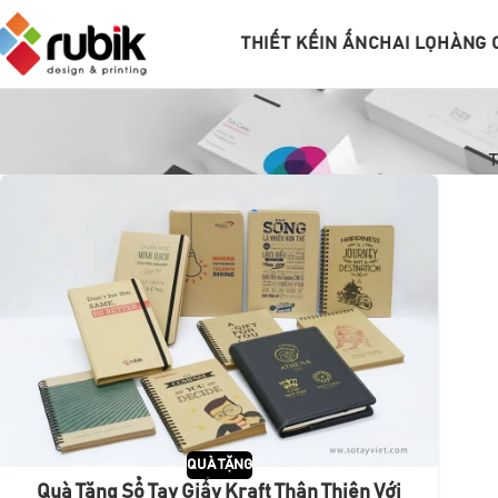
THIẾT KẾ
IN ẤN
CHAI LỌ
HÀNG 
T
QUÀ TẶNG
Quà Tặng Sổ Tay Giấy Kraft Thân Thiên Với