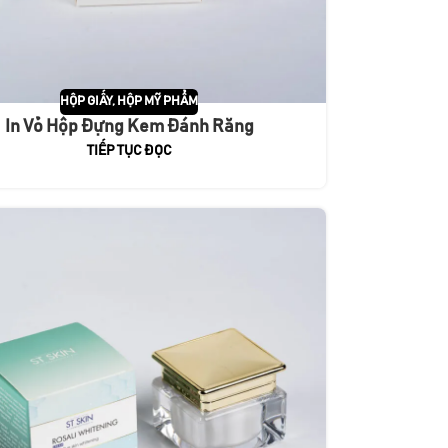
HỘP GIẤY
,
HỘP MỸ PHẨM
In Vỏ Hộp Đựng Kem Đánh Răng
TIẾP TỤC ĐỌC