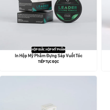
HỘP GIẤY
,
HỘP MỸ PHẨM
In Hộp Mỹ Phẩm Đựng Sáp Vuốt Tóc
TIẾP TỤC ĐỌC