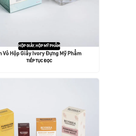
HỘP GIẤY
,
HỘP MỸ PHẨM
n Vỏ Hộp Giấy Ivory Đựng Mỹ Phẩm
TIẾP TỤC ĐỌC