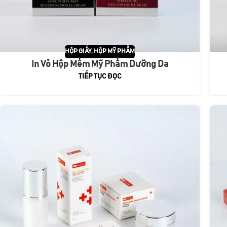
HỘP GIẤY
,
HỘP MỸ PHẨM
In Vỏ Hộp Mềm Mỹ Phẩm Dưỡng Da
TIẾP TỤC ĐỌC