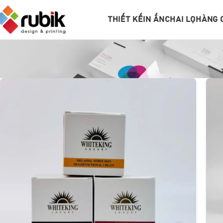
THIẾT KẾ
IN ẤN
CHAI LỌ
HÀNG 