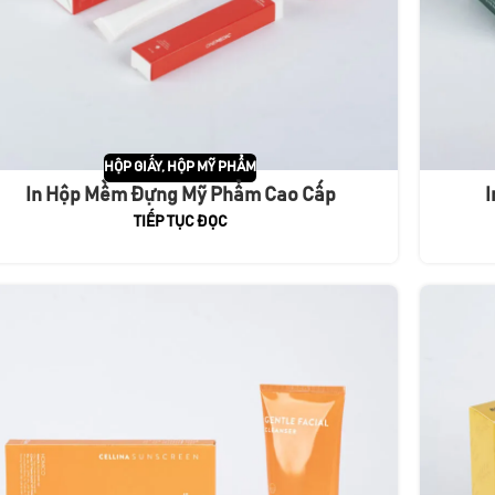
HỘP GIẤY
,
HỘP MỸ PHẨM
In Hộp Mềm Đựng Mỹ Phẩm Cao Cấp
I
TIẾP TỤC ĐỌC