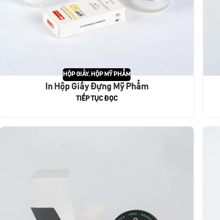
HỘP GIẤY
,
HỘP MỸ PHẨM
In Hộp Giấy Đựng Mỹ Phẩm
TIẾP TỤC ĐỌC