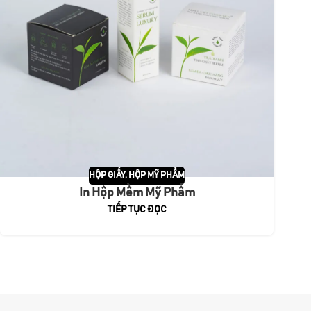
HỘP GIẤY
,
HỘP MỸ PHẨM
In Hộp Mềm Mỹ Phẩm
TIẾP TỤC ĐỌC