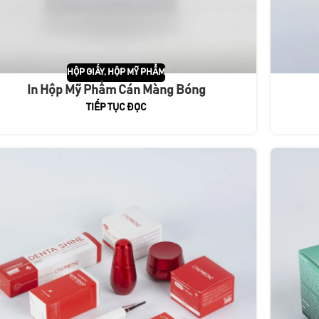
HỘP GIẤY
,
HỘP MỸ PHẨM
In Hộp Mỹ Phẩm Cán Màng Bóng
TIẾP TỤC ĐỌC