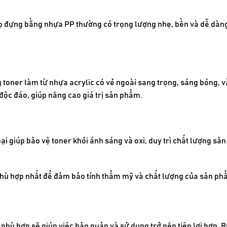
Lọ đựng bằng nhựa PP thường có trọng lượng nhẹ, bền và dễ dàng
g toner làm từ nhựa acrylic có vẻ ngoài sang trọng, sáng bóng, và
 độc đáo, giúp nâng cao giá trị sản phẩm.
 giúp bảo vệ toner khỏi ánh sáng và oxi, duy trì chất lượng sản 
 phù hợp nhất để đảm bảo tính thẩm mỹ và chất lượng của sản ph
hù hợp sẽ giúp việc bảo quản và sử dụng trở nên tiện lợi hơn. Ru