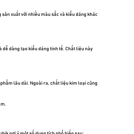
 sản xuất với nhiều màu sắc và kiểu dáng khác
 dễ dàng tạo kiểu dáng tinh tế. Chất liệu này
phẩm lâu dài. Ngoài ra, chất liệu kim loại cũng
ẩm.
bik gợi ý một số dung tích phổ biến sau: