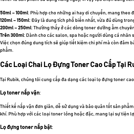
50ml – 100ml
: Phù hợp cho những ai hay di chuyển, mang theo 
120ml – 150ml
: Đây là dung tích phổ biến nhất, vừa đủ dùng tro
200ml – 250ml
: Thường thấy ở các dòng toner dưỡng ẩm chuyên 
Trên 300ml
: Dành cho các salon, spa hoặc người dùng cá nhân 
Việc chọn đúng dung tích sẽ giúp tiết kiệm chi phí mà còn đảm b
phẩm.
Các Loại Chai Lọ Đựng Toner Cao Cấp Tại R
Tại Rubik, chúng tôi cung cấp đa dạng các loại lọ đựng toner ca
Lọ toner nắp vặn
:
Thiết kế nắp vặn đơn giản, dễ sử dụng và bảo quản tốt sản phẩm
khí. Phù hợp với các loại toner lỏng hoặc đặc, mang lại sự tiện l
Lọ đựng toner nắp bật
: