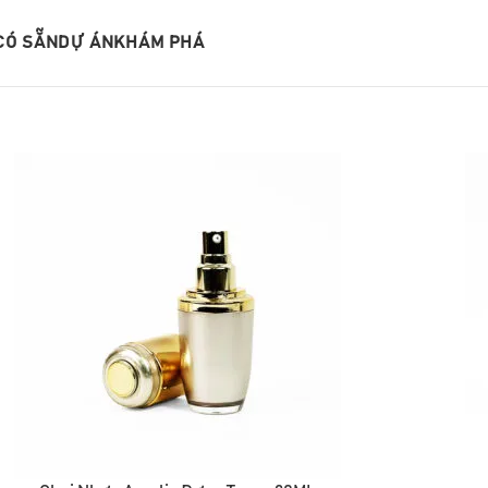
CÓ SẴN
DỰ ÁN
KHÁM PHÁ