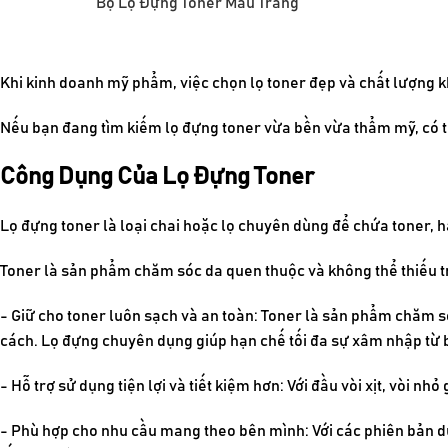
Bộ Lọ Đựng Toner Màu Trắng
Khi kinh doanh mỹ phẩm, việc chọn lọ toner đẹp và chất lượng
Nếu bạn đang tìm kiếm lọ đựng toner vừa bền vừa thẩm mỹ, có thể
Công Dụng Của Lọ Đựng Toner
Lọ đựng toner là loại chai hoặc lọ chuyên dùng để chứa toner,
Toner là sản phẩm chăm sóc da quen thuộc và không thể thiếu t
- Giữ cho toner luôn sạch và an toàn: Toner là sản phẩm chăm 
cách. Lọ đựng chuyên dụng giúp hạn chế tối đa sự xâm nhập từ b
- Hỗ trợ sử dụng tiện lợi và tiết kiệm hơn: Với đầu vòi xịt, vòi n
- Phù hợp cho nhu cầu mang theo bên mình: Với các phiên bản dun