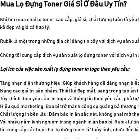
Mua Lọ Đựng Toner Giá Sỉ Ở Đâu Uy Tín?
Khi tìm mua chai lọ toner cao cấp, giá sỉ, chất lượng luôn là yế
kế đẹp và giá cả hợp lý.
Rubik là một trong những địa chỉ đáng tin cậy với dịch vụ sản xuấ
Chúng tôi cung cấp dịch vụ sản xuất lọ đựng toner với dịch vụ i
Lợi ích của việc sản xuất lọ đựng toner in logo theo yêu cầu:
Tăng nhận diện thương hiệu: Giúp khách hàng dễ dàng nhận biết
Nâng cao giá trị sản phẩm: Thiết kế đẹp mắt, sang trọng tạo ấ
Tùy chỉnh theo yêu cầu: In logo và thông tin theo yêu cầu, phù h
Hiệu quả marketing: Bao bì trở thành công cụ quảng bá thương 
Chất lượng in bền lâu: Đảm bảo in ấn sắc nét, không phai mờ the
Với nhiều năm kinh nghiệm trong ngành in ấn bao bì, Rubik tự ti
tôi cung cấp các loại chai lọ đựng toner từ thủy tinh, nhựa đến 