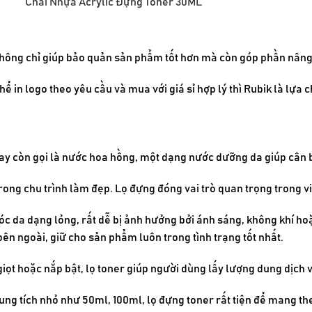
Chai Nhựa Acrylic Đựng Toner 30ML
 không chỉ giúp bảo quản sản phẩm tốt hơn mà còn góp phần nân
 in logo theo yêu cầu và mua với giá sỉ hợp lý thì Rubik là lựa 
 hay còn gọi là nước hoa hồng, một dạng nước dưỡng da giúp cân
rong chu trình làm đẹp. Lọ đựng đóng vai trò quan trọng trong 
sóc da dạng lỏng, rất dễ bị ảnh hưởng bởi ánh sáng, không khí 
ên ngoài, giữ cho sản phẩm luôn trong tình trạng tốt nhất.
hỏ giọt hoặc nắp bật, lọ toner giúp người dùng lấy lượng dung dịch 
g tích nhỏ như 50ml, 100ml, lọ đựng toner rất tiện để mang theo