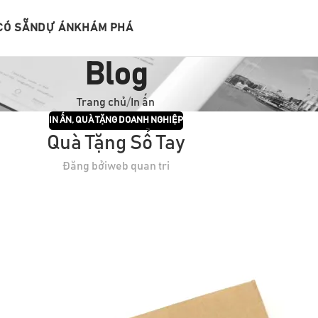
CÓ SẴN
DỰ ÁN
KHÁM PHÁ
Blog
Trang chủ
In ấn
IN ẤN
,
QUÀ TẶNG DOANH NGHIỆP
Quà Tặng Sổ Tay
Đăng bởi
web quan tri