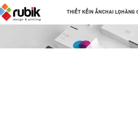
THIẾT KẾ
IN ẤN
CHAI LỌ
HÀNG 