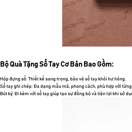
Bộ Quà Tặng Sổ Tay Cơ Bản Bao Gồm:
Hộp đựng sổ: Thiết kế sang trọng, bảo vệ sổ tay khỏi hư hỏng.
Sổ tay ghi chép: Đa dạng mẫu mã, phong cách, phù hợp với từng
Bút ký: Đi kèm với sổ tay giúp tạo sự đồng bộ và tiện lợi khi sử dụ