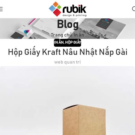
Blog
Trang chủ
In ấn
IN ẤN
,
HỘP GIẤY
Hộp Giấy Kraft Nâu Nhật Nắp Gài
web quan tri