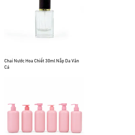
Chai Nước Hoa Chiết 30ml Nắp Da Vân
Cá