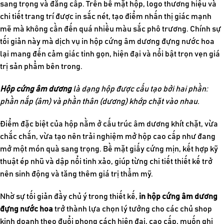
sang trọng và đẳng cấp. Trên bề mặt hộp, logo thương hiệu và
chi tiết trang trí được in sắc nét, tạo điểm nhấn thị giác mạnh
mẽ mà không cần đến quá nhiều màu sắc phô trương. Chính sự
tối giản này mà dịch vụ in hộp cứng âm dương đựng nước hoa
lại mang đến cảm giác tinh gọn, hiện đại và nổi bật trọn vẹn giá
trị sản phẩm bên trong.
Hộp cứng âm dương
là dạng hộp được cấu tạo bởi hai phần:
phần nắp (âm) và phần thân (dương) khớp chặt vào nhau.
Điểm đặc biệt của hộp nằm ở cấu trúc âm dương khít chặt, vừa
chắc chắn, vừa tạo nên trải nghiệm mở hộp cao cấp như đang
mở một món quà sang trọng. Bề mặt giấy cứng mịn, kết hợp kỹ
thuật ép nhũ và dập nổi tinh xảo, giúp từng chi tiết thiết kế trở
nên sinh động và tăng thêm giá trị thẩm mỹ.
Nhờ sự tối giản đầy chủ ý trong thiết kế,
in hộp cứng âm dương
đựng nước hoa
trở thành lựa chọn lý tưởng cho các chủ shop
kinh doanh theo đuổi phong cách hiện đại, cao cấp, muốn ghi