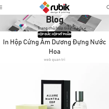
Blog
Trang chủ
Hộp Giấy
HỘP GIẤY
,
HỘP MỸ PHẨM
In Hộp Cứng Âm Dương Đựng Nước
Hoa
web quan tri