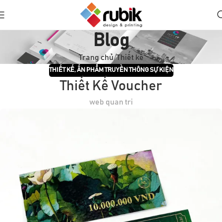
Blog
Trang chủ
Thiết kế
THIẾT KẾ
,
ẤN PHẨM TRUYỀN THÔNG SỰ KIỆN
Thiết Kế Voucher
web quan tri