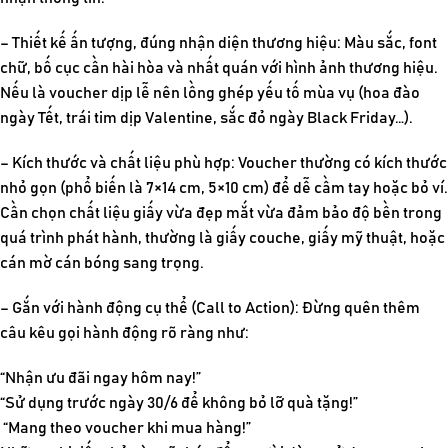
– Thiết kế ấn tượng, đúng nhận diện thương hiệu:
Màu sắc, font
chữ, bố cục cần hài hòa và nhất quán với hình ảnh thương hiệu.
Nếu là voucher dịp lễ nên lồng ghép yếu tố mùa vụ (hoa đào
ngày Tết, trái tim dịp Valentine, sắc đỏ ngày Black Friday…).
– Kích thước và chất liệu phù hợp:
Voucher thường có kích thước
nhỏ gọn (phổ biến là 7×14 cm, 5×10 cm) để dễ cầm tay hoặc bỏ ví.
Cần chọn chất liệu giấy vừa đẹp mắt vừa đảm bảo độ bền trong
quá trình phát hành, thường là giấy couche, giấy mỹ thuật, hoặc
cán mờ cán bóng sang trọng.
– Gắn với hành động cụ thể (Call to Action):
Đừng quên thêm
câu kêu gọi hành động rõ ràng như:
“Nhận ưu đãi ngay hôm nay!”
“Sử dụng trước ngày 30/6 để không bỏ lỡ quà tặng!”
“Mang theo voucher khi mua hàng!”