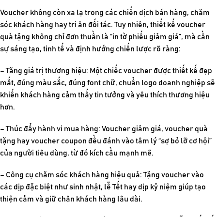
Voucher không còn xa lạ trong các chiến dịch bán hàng, chăm
sóc khách hàng hay tri ân đối tác. Tuy nhiên,
thiết kế voucher
quà tặng không chỉ đơn thuần là “in tờ phiếu giảm giá”, mà cần
sự sáng tạo, tinh tế và định hướng chiến lược rõ ràng:
– Tăng giá trị thương hiệu: Một chiếc voucher được thiết kế đẹp
mắt, đúng màu sắc, đúng font chữ, chuẩn logo doanh nghiệp sẽ
khiến khách hàng cảm thấy tin tưởng và yêu thích thương hiệu
hơn.
– Thúc đẩy hành vi mua hàng: Voucher giảm giá, voucher quà
tặng hay voucher coupon đều đánh vào tâm lý “sợ bỏ lỡ cơ hội”
của người tiêu dùng, từ đó kích cầu mạnh mẽ.
– Công cụ chăm sóc khách hàng hiệu quả: Tặng voucher vào
các dịp đặc biệt như sinh nhật, lễ Tết hay dịp kỷ niệm giúp tạo
thiện cảm và giữ chân khách hàng lâu dài.