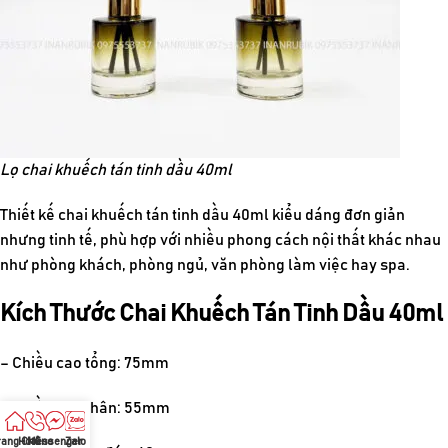
Lọ chai khuếch tán tinh dầu 40ml
Thiết kế chai khuếch tán tinh dầu 40ml kiểu dáng đơn giản
nhưng tinh tế, phù hợp với nhiều phong cách nội thất khác nhau
như phòng khách, phòng ngủ, văn phòng làm việc hay spa.
Kích Thước Chai Khuếch Tán Tinh Dầu 40ml
– Chiều cao tổng: 75mm
– Chiều cao thân: 55mm
rang Chủ
Hotline
Messenger
Zalo