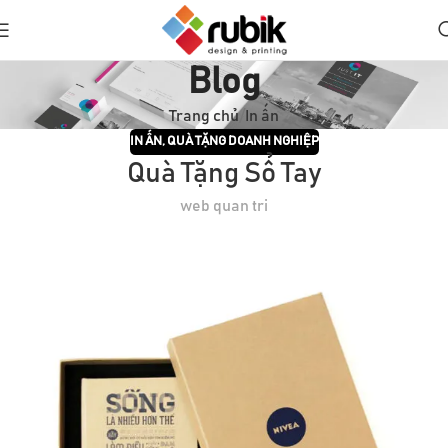
Blog
Trang chủ
In ấn
IN ẤN
,
QUÀ TẶNG DOANH NGHIỆP
Quà Tặng Sổ Tay
web quan tri