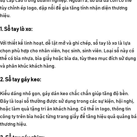
sự cấp cao trong doanh nghiệp. Ngoài ra, sổ bìa da còn có thể
tùy chỉnh ép logo, dập nổi để gia tăng tính nhận diện thương
hiệu.
1. Sổ tay lò xo:
Với thiết kế linh hoạt, dễ lật mở và ghi chép, sổ tay lò xo là lựa
chọn phù hợp cho nhân viên, học sinh, sinh viên. Loại sổ này có
thể có bìa nhựa, bìa giấy hoặc bìa da, tùy theo mục đích sử dụng
và phân khúc khách hàng.
2. Sổ tay gáy keo:
Kiểu dáng nhỏ gọn, gáy dán keo chắc chắn giúp tăng độ bền.
Đây là loại sổ thường được sử dụng trong các sự kiện, hội nghị,
hoặc làm quà tặng tri ân khách hàng. Có thể in logo, thông tin
công ty trên bìa hoặc từng trang giấy để tăng hiệu quả quảng bá
thương hiệu.