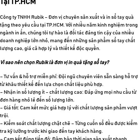
Tại TP.HCM
Công ty TNHH Rubik – Đơn vị chuyên sản xuất và in sổ tay quà
tặng theo yêu cầu tại TP.HCM. Với nhiều năm kinh nghiệm trong
ngành in ấn, chúng tôi tự hào là đối tác đáng tin cậy của nhiều
doanh nghiệp lớn nhỏ, mang đến những sản phẩm sổ tay chất
lượng cao, giá cả hợp lý và thiết kế độc quyền.
Vì sao nên chọn Rubik là đơn vị in quà tặng sổ tay?
– Tư vấn & hỗ trợ miễn phí: Đội ngũ chuyên viên sẵn sàng hỗ trợ
từ khâu thiết kế đến lựa chọn chất liệu phù hợp.
– Nhận in số lượng ít – chất lượng cao: Đáp ứng mọi nhu cầu từ
đơn hàng nhỏ lẻ đến số lượng lớn.
– Giá tốt: Cam kết mức giá hợp lý với chất lượng sản phẩm vượt
trội.
– Kiểm soát chất lượng chặt chẽ – Từng cuốn sổ đều được kiểm
tra kỹ lưỡng trước khi giao đến tay khách hàng.
– Cam kết đúng tiến độ: Đảm bảo thời gian sản xuất nhanh