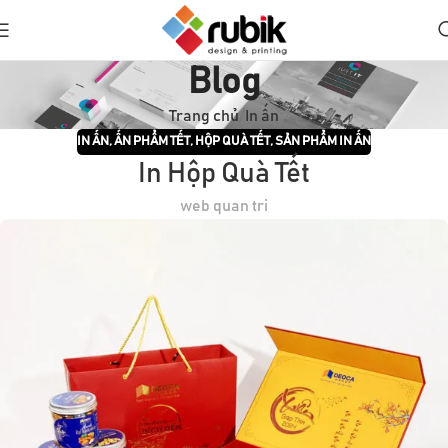
Blog
Trang chủ
In ấn
IN ẤN
,
ẤN PHẨM TẾT
,
HỘP QUÀ TẾT
,
SẢN PHẨM IN ẤN
In Hộp Quà Tết
web quan tri