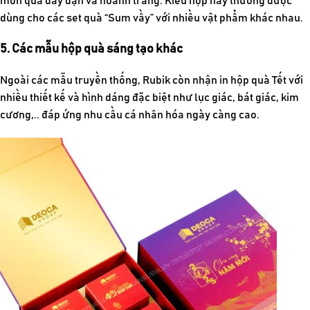
món quà đầy đặn và hoành tráng. Kiểu hộp này thường được
dùng cho các set quà “Sum vầy” với nhiều vật phẩm khác nhau.
5. Các mẫu hộp quà sáng tạo khác
Ngoài các mẫu truyền thống, Rubik còn nhận in hộp quà Tết với
nhiều thiết kế và hình dáng đặc biệt như lục giác, bát giác, kim
cương,.. đáp ứng nhu cầu cá nhân hóa ngày càng cao.