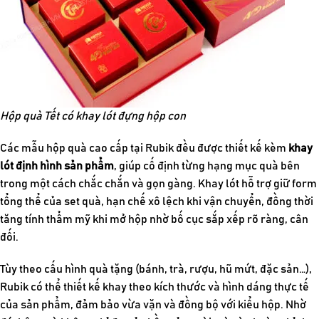
Hộp quà Tết có khay lót đựng hộp con
Các mẫu hộp quà cao cấp tại Rubik đều được thiết kế kèm
khay
lót định hình sản phẩm
, giúp cố định từng hạng mục quà bên
trong một cách chắc chắn và gọn gàng. Khay lót hỗ trợ giữ form
tổng thể của set quà, hạn chế xô lệch khi vận chuyển, đồng thời
tăng tính thẩm mỹ khi mở hộp nhờ bố cục sắp xếp rõ ràng, cân
đối.
Tùy theo cấu hình quà tặng (bánh, trà, rượu, hũ mứt, đặc sản…),
Rubik có thể thiết kế khay theo kích thước và hình dáng thực tế
của sản phẩm, đảm bảo vừa vặn và đồng bộ với kiểu hộp. Nhờ