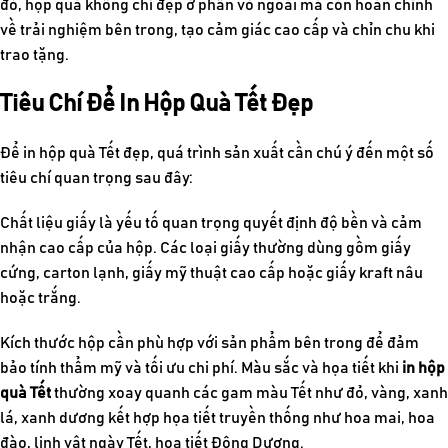
đó, hộp quà không chỉ đẹp ở phần vỏ ngoài mà còn hoàn chỉnh
về trải nghiệm bên trong, tạo cảm giác cao cấp và chỉn chu khi
trao tặng.
Tiêu Chí Để In Hộp Quà Tết Đẹp
Để in hộp quà Tết đẹp, quá trình sản xuất cần chú ý đến một số
tiêu chí quan trọng sau đây:
Chất liệu giấy là yếu tố quan trọng quyết định độ bền và cảm
nhận cao cấp của hộp. Các loại giấy thường dùng gồm giấy
cứng, carton lạnh, giấy mỹ thuật cao cấp hoặc giấy kraft nâu
hoặc trắng.
Kích thước hộp cần phù hợp với sản phẩm bên trong để đảm
bảo tính thẩm mỹ và tối ưu chi phí. Màu sắc và họa tiết khi
in hộp
quà Tết
thường xoay quanh các gam màu Tết như đỏ, vàng, xanh
lá, xanh dương kết hợp họa tiết truyền thống như hoa mai, hoa
đào, linh vật ngày Tết, họa tiết Đông Dương.