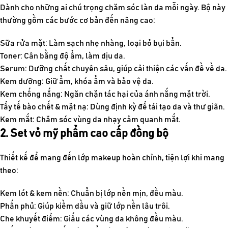
Dành cho những ai chú trọng chăm sóc làn da mỗi ngày. Bộ này
thường gồm các bước cơ bản đến nâng cao:
Sữa rửa mặt: Làm sạch nhẹ nhàng, loại bỏ bụi bẩn.
Toner: Cân bằng độ ẩm, làm dịu da.
Serum: Dưỡng chất chuyên sâu, giúp cải thiện các vấn đề về da.
Kem dưỡng: Giữ ẩm, khóa ẩm và bảo vệ da.
Kem chống nắng: Ngăn chặn tác hại của ánh nắng mặt trời.
Tẩy tế bào chết & mặt nạ: Dùng định kỳ để tái tạo da và thư giãn.
Kem mắt: Chăm sóc vùng da nhạy cảm quanh mắt.
2. Set vỏ mỹ phẩm cao cấp đồng bộ
Thiết kế để mang đến lớp makeup hoàn chỉnh, tiện lợi khi mang
theo:
Kem lót & kem nền: Chuẩn bị lớp nền mịn, đều màu.
Phấn phủ: Giúp kiềm dầu và giữ lớp nền lâu trôi.
Che khuyết điểm: Giấu các vùng da không đều màu.