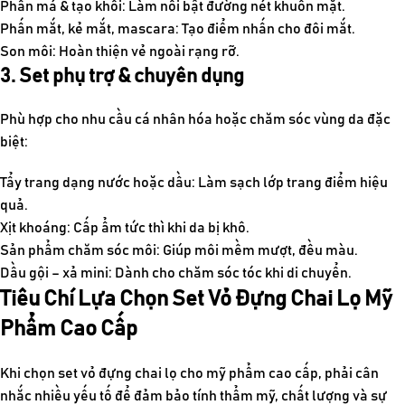
Phấn má & tạo khối: Làm nổi bật đường nét khuôn mặt.
Phấn mắt, kẻ mắt, mascara: Tạo điểm nhấn cho đôi mắt.
Son môi: Hoàn thiện vẻ ngoài rạng rỡ.
3. Set phụ trợ & chuyên dụng
Phù hợp cho nhu cầu cá nhân hóa hoặc chăm sóc vùng da đặc
biệt:
Tẩy trang dạng nước hoặc dầu: Làm sạch lớp trang điểm hiệu
quả.
Xịt khoáng: Cấp ẩm tức thì khi da bị khô.
Sản phẩm chăm sóc môi: Giúp môi mềm mượt, đều màu.
Dầu gội – xả mini: Dành cho chăm sóc tóc khi di chuyển.
Tiêu Chí Lựa Chọn Set Vỏ Đựng Chai Lọ Mỹ
Phẩm Cao Cấp
Khi chọn set vỏ đựng chai lọ cho mỹ phẩm cao cấp, phải cân
nhắc nhiều yếu tố để đảm bảo tính thẩm mỹ, chất lượng và sự