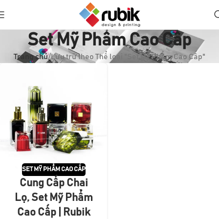
Set Mỹ Phẩm Cao Cấp
Trang chủ
Lưu trữ theo Thể loại "Set Mỹ Phẩm Cao Cấp"
SET MỸ PHẨM CAO CẤP
Cung Cấp Chai
Lọ, Set Mỹ Phẩm
Cao Cấp | Rubik