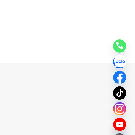
chaty
Hide