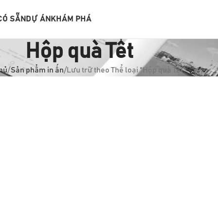
CÓ SẴN
DỰ ÁN
KHÁM PHÁ
Hộp quà Tết
hủ
Sản phẩm in ấn
Lưu trữ theo Thể loại "Hộp quà Tết"