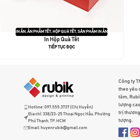
IN ẤN
,
ẤN PHẨM TẾT
,
HỘP QUÀ TẾT
,
SẢN PHẨM IN ẤN
In Hộp Quà Tết
TIẾP TỤC ĐỌC
Công ty T
theo yêu 
tâm, Rubi
lượng cao
Hotline: 097.555.3737 (Chị Huyền)
trị thươn
Địa chỉ: 338/23-25 Thoại Ngọc Hầu, Phường
tượng.
Phú Thạnh, TP. HCM
Email:
huyenrubik@gmail.com