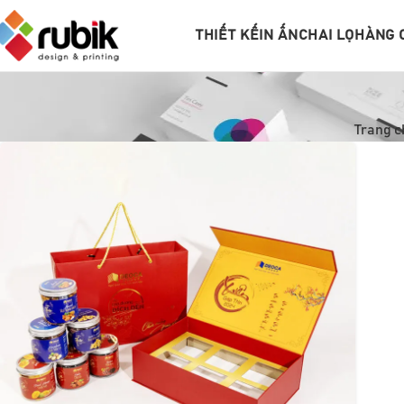
THIẾT KẾ
IN ẤN
CHAI LỌ
HÀNG 
Trang c